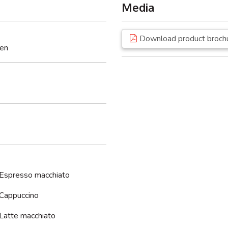
 aan u.
Media
Download product broch
sen
wenst product in vooraf vastgestelde hoeveelheden.
Espresso macchiato
Cappuccino
Latte macchiato