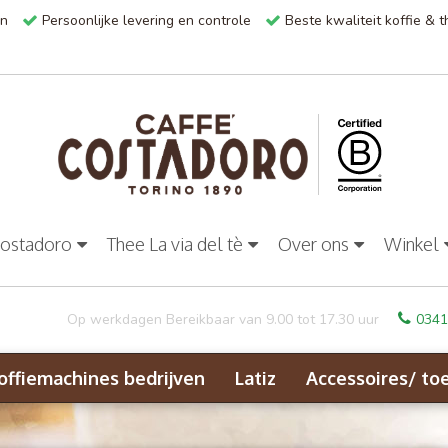
en
Persoonlijke levering en controle
Beste kwaliteit koffie & 
Costadoro
Thee La via del tè
Over ons
Winkel
Op werkdagen Bereikbaar van 9.00 tot 17.30 uur
0341
offiemachines bedrijven
Latiz
Accessoires/ to