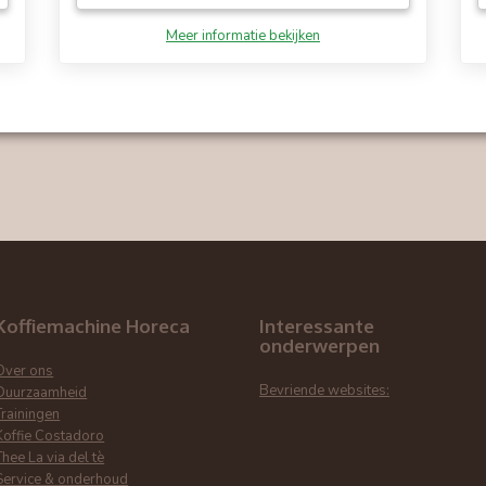
Meer informatie bekijken
er er actie moet worden ondernomen (bijv. koffiebonen bijvullen)
Koffiemachine Horeca
Interessante
onderwerpen
Over ons
Bevriende websites:
Duurzaamheid
Trainingen
Koffie Costadoro
Thee La via del tè
Service & onderhoud