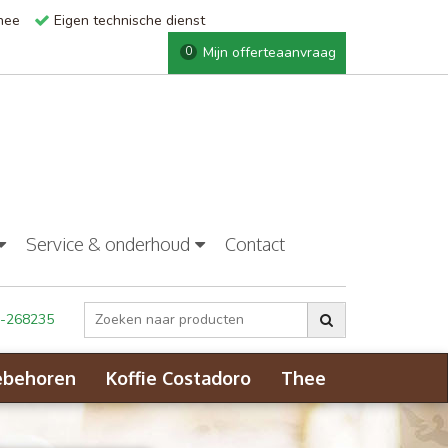
thee
Eigen technische dienst
Mijn offerteaanvraag
0
Service & onderhoud
Contact
-268235
ebehoren
Koffie Costadoro
Thee