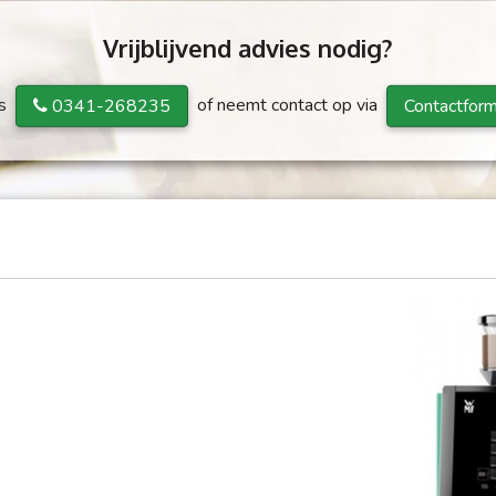
Vrijblijvend advies nodig?
ns
of neemt contact op via
0341-268235
Contactform
S