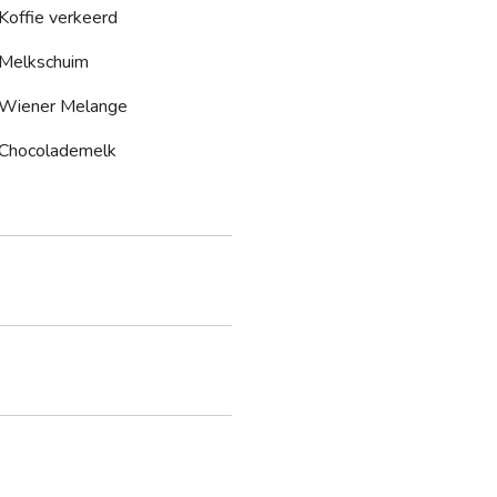
Koffie verkeerd
Melkschuim
Wiener Melange
Chocolademelk
twerp ruimte voor meerdere koffiemachines en/of accessoires.