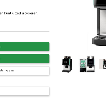
 kunt u zelf uitvoeren.
en
n
atsing aan
ducttoetsen.
lende specialiteiten in enkele of dubbele koppen geprogrammeerd