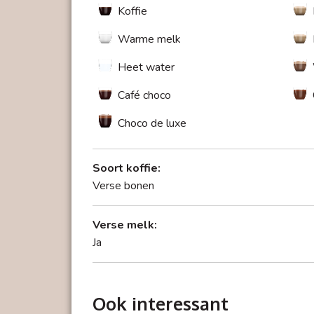
Koffie
Warme melk
Heet water
Café choco
Choco de luxe
Soort koffie:
Slank ontwerp
Verse bonen
Biedt door zijn indrukwekkende compacte on
Verse melk:
Ja
Ook interessant