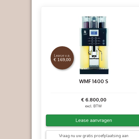
WMFSteamJet
Lease v.a.
Voor het binnen enkele seconden voorverwar
€ 169,00
WMF 1400 S
€ 6.800,00
excl. BTW
Lease aanvragen
Vraag nu uw gratis proefplaatsing aan