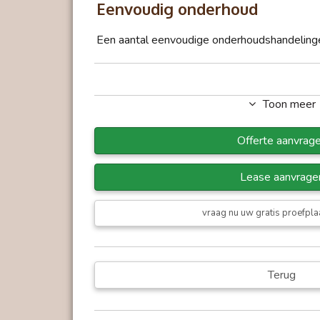
Eenvoudig onderhoud
Een aantal eenvoudige onderhoudshandelingen
Toon meer
Offerte aanvrag
Lease aanvrage
vraag nu uw gratis proefpla
Zes niveaus met elk acht pro
Terug
Er kunnen maar liefst achtenveertig verschil