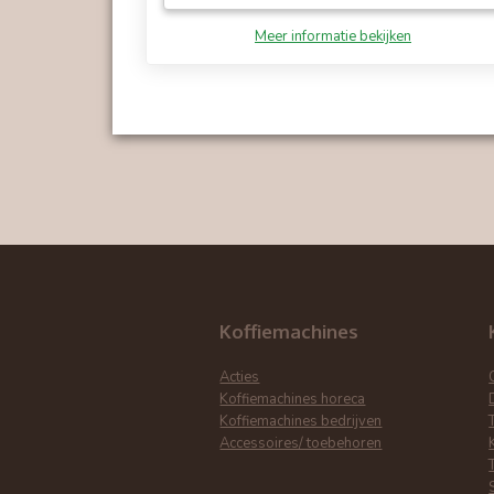
Meer informatie bekijken
Heldere signalen
De verlichte zijpanelen gaan knipperen wanne
Koffiemachines
Acties
Koffiemachines horeca
Koffiemachines bedrijven
Accessoires/ toebehoren