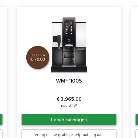
Lease v.a.
men van elke kop.
€ 79,00
WMF 1100S
€ 3.965,00
excl. BTW
Lease aanvragen
Vraag nu uw gratis proefplaatsing aan