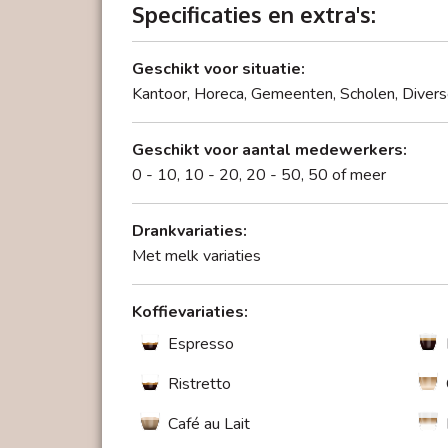
worden. Eigen recepten of foto's. De keuze is
Specificaties en extra's:
Geschikt voor situatie:
Kantoor, Horeca, Gemeenten, Scholen, Diver
Geschikt voor aantal medewerkers:
0 - 10, 10 - 20, 20 - 50, 50 of meer
Drankvariaties:
Met melk variaties
Small-Medium-Large-functie
Koffievariaties:
Deze functie doseert heel eenvoudig elk ge
Espresso
Ristretto
Café au Lait