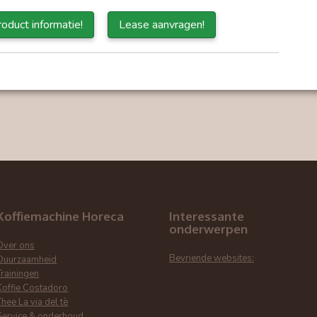
oduct informatie!
Lease aanvragen!
Koffiemachine Horeca
Interessante
onderwerpen
Over ons
Bevriende websites:
Duurzaamheid
Trainingen
Koffie Costadoro
Thee La via del tè
Service & onderhoud