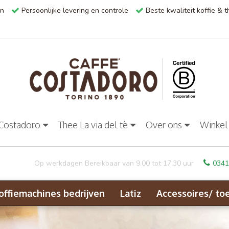
en
Persoonlijke levering en controle
Beste kwaliteit koffie & 
 Costadoro
Thee La via del tè
Over ons
Winkel
Op werkdagen Bereikbaar van 9.00 tot 17.30 uur
0341
offiemachines bedrijven
Latiz
Accessoires/ to