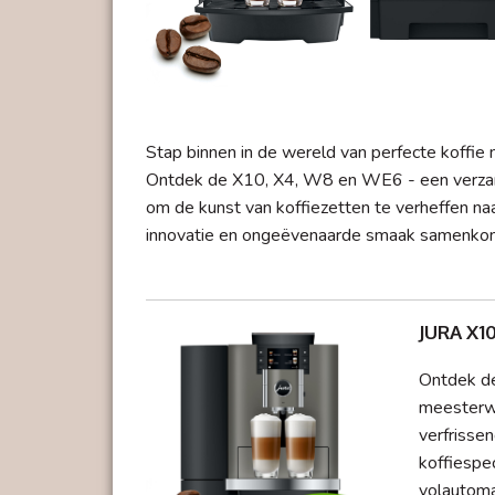
Stap binnen in de wereld van perfecte koffie 
Ontdek de X10, X4, W8 en WE6 - een verzam
om de kunst van koffiezetten te verheffen na
innovatie en ongeëvenaarde smaak samenkome
JURA X1
Ontdek de
meesterwe
verfrisse
koffiespe
volautoma