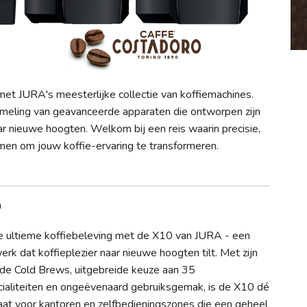
met JURA's meesterlijke collectie van koffiemachines.
eling van geavanceerde apparaten die ontworpen zijn
ar nieuwe hoogten. Welkom bij een reis waarin precisie,
n om jouw koffie-ervaring te transformeren.
0
 ultieme koffiebeleving met de X10 van JURA - een
rk dat koffieplezier naar nieuwe hoogten tilt. Met zijn
nde Cold Brews, uitgebreide keuze aan 35
cialiteiten en ongeëvenaard gebruiksgemak, is de X10 dé
at voor kantoren en zelfbedieningszones die een geheel