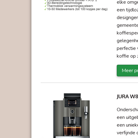
elke omge
een tijdlo
designger
gemeenteh
koffiespe
gelegenhei
perfectie
koffie op 
Meer pr
JURA W
Onderscha
een uitge
een uniek
verfijnde