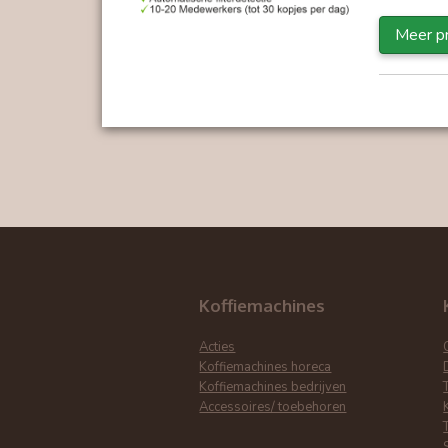
Meer pr
Koffiemachines
Acties
Koffiemachines horeca
Koffiemachines bedrijven
Accessoires/ toebehoren