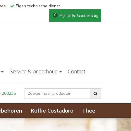
thee
Eigen technische dienst
Mijn offerteaanvraag
0
Service & onderhoud
Contact
-268235
ebehoren
Koffie Costadoro
Thee