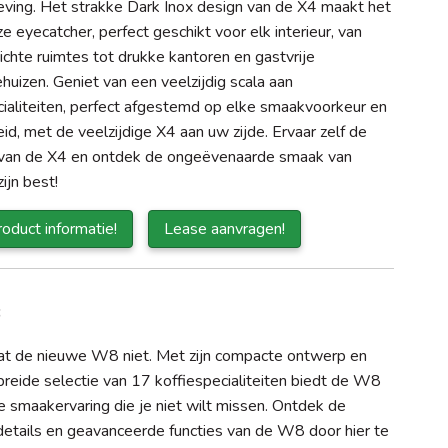
ving. Het strakke Dark Inox design van de X4 maakt het
ze eyecatcher, perfect geschikt voor elk interieur, van
ichte ruimtes tot drukke kantoren en gastvrije
uizen. Geniet van een veelzijdig scala aan
cialiteiten, perfect afgestemd op elke smaakvoorkeur en
d, met de veelzijdige X4 aan uw zijde. Ervaar zelf de
 van de X4 en ontdek de ongeëvenaarde smaak van
zijn best!
oduct informatie!
Lease aanvragen!
8
t de nieuwe W8 niet. Met zijn compacte ontwerp en
breide selectie van 17 koffiespecialiteiten biedt de W8
e smaakervaring die je niet wilt missen. Ontdek de
 details en geavanceerde functies van de W8 door hier te