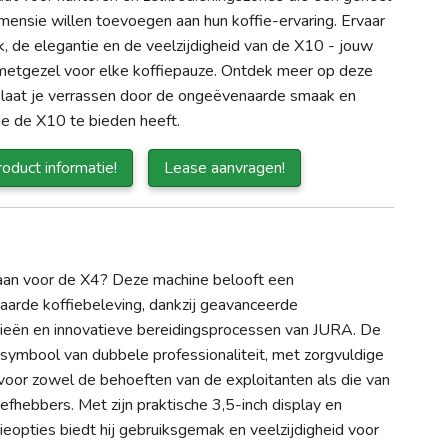
mensie willen toevoegen aan hun koffie-ervaring. Ervaar
, de elegantie en de veelzijdigheid van de X10 - jouw
metgezel voor elke koffiepauze. Ontdek meer op deze
 laat je verrassen door de ongeëvenaarde smaak en
ie de X10 te bieden heeft.
oduct informatie!
Lease aanvragen!
aan voor de X4? Deze machine belooft een
arde koffiebeleving, dankzij geavanceerde
ieën en innovatieve bereidingsprocessen van JURA. De
 symbool van dubbele professionaliteit, met zorgvuldige
voor zowel de behoeften van de exploitanten als die van
iefhebbers. Met zijn praktische 3,5-inch display en
ieopties biedt hij gebruiksgemak en veelzijdigheid voor