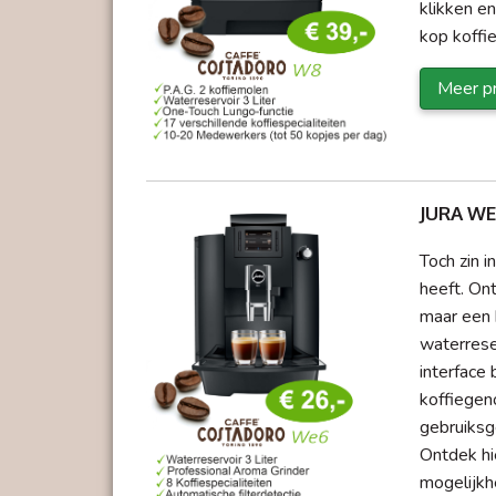
klikken en
kop koffi
Meer pr
JURA W
Toch zin 
heeft. Ont
maar een b
waterrese
interface 
koffiegen
gebruiksg
Ontdek hi
mogelijkh