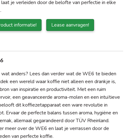
 laat je verleiden door de belofte van perfectie in elke
e.
oduct informatie!
Lease aanvragen!
E6
in wat anders? Lees dan verder wat de WE6 te bieden
dek een wereld waar koffie niet alleen een drankje is,
ron van inspiratie en productiviteit. Met een ruim
rvoir, een geavanceerde aroma-molen en een intuïtieve
belooft dit koffiezetapparaat een ware revolutie in
ot. Ervaar de perfecte balans tussen aroma, hygiëne en
emak, allemaal gegarandeerd door TÜV Rheinland.
er meer over de WE6 en laat je verrassen door de
eden van perfecte koffie.