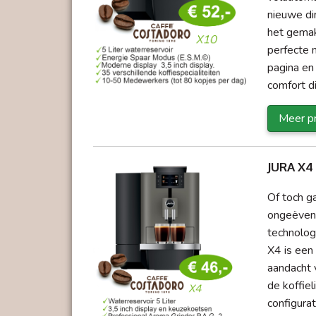
nieuwe di
het gemak
perfecte 
pagina en
comfort d
Meer pr
JURA X4
Of toch g
ongeëvena
technolog
X4 is een
aandacht 
de koffiel
configurat