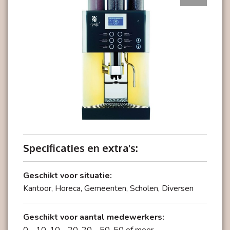
Perfecte koffiespecialiteiten
Van Espresso tot Chociatto, WMF 1400 Classic
produceert ze allemaal in perfecte kwaliteit met
een simpele druk op de knop.
Specificaties en extra's:
Duidelijk ontwerp
Geschikt voor situatie:
Kantoor, Horeca, Gemeenten, Scholen, Diversen
Elegant overdag en een lichtend voorbeeld van
aantrekkelijke ontwerpideeën 's nachts.
Geschikt voor aantal medewerkers: