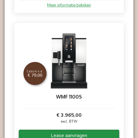
Meer informatie bekijken
Basismelk voor klassieke koffie
Het Basic Milk-systeem is de perfecte keuze voor
alle klassieke koffiesoorten, zoals cappuccino's,
latte macchiatos en lattes, die worden bereid met
warme melk en warme melksc
Lease v.a.
€ 79,00
WMF 1100S
€ 3.965,00
excl. BTW
Lease aanvragen