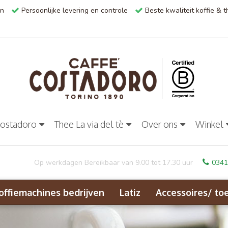
en
Persoonlijke levering en controle
Beste kwaliteit koffie & 
Costadoro
Thee La via del tè
Over ons
Winkel
Op werkdagen Bereikbaar van 9.00 tot 17.30 uur
0341
offiemachines bedrijven
Latiz
Accessoires/ to