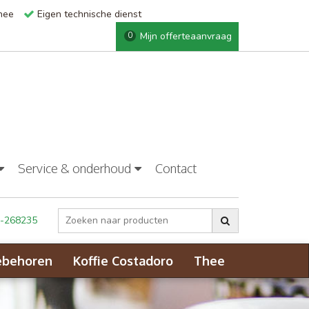
thee
Eigen technische dienst
Mijn offerteaanvraag
0
Service & onderhoud
Contact
-268235
ebehoren
Koffie Costadoro
Thee