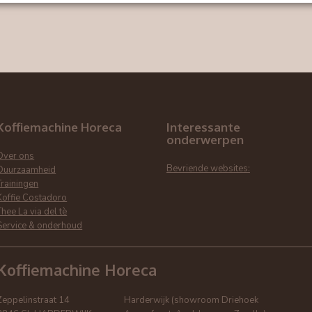
Koffiemachine Horeca
Interessante
onderwerpen
Over ons
Bevriende websites:
Duurzaamheid
Trainingen
Koffie Costadoro
Thee La via del tè
Service & onderhoud
Koffiemachine Horeca
Zeppelinstraat 14
Harderwijk (showroom Driehoek