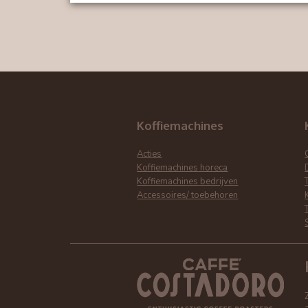
Koffiemachines
Acties
Koffiemachines horeca
Koffiemachines bedrijven
Accessoires/ toebehoren