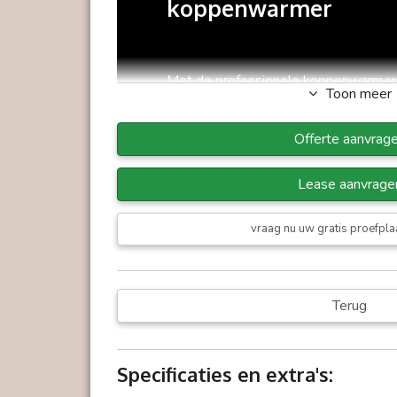
koppenwarmer
Met de professionele koppenwarmer 
Toon meer
Hierdoor blijft de koffie langer op t
De koppenwarmer is vervaardigd uit fr
Offerte aanvrag
bedienen compartimenten. De koppen
kopjes. Een aanwinst voor op uw buff
Lease aanvrage
vraag nu uw gratis proefpla
Terug
Kenmerken
Specificaties en extra's:
2 apart te bedienen compartiment