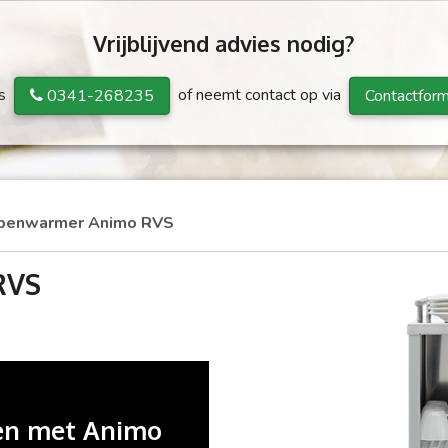
Vrijblijvend advies nodig?
ns
of neemt contact op via
0341-268235
Contactform
penwarmer Animo RVS
RVS
en met Animo