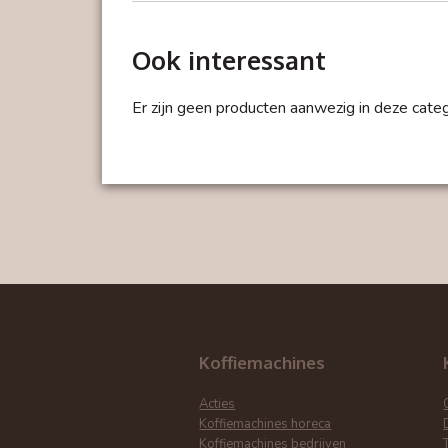
Koppenwarmer geheel uit roestvrij
Ook interessant
Afm.: 300 (b) x 430 (d) x 585 (h)
Er zijn geen producten aanwezig in deze categ
Energiezuinig
220 - 230 V/ 140 W
Koffiemachines
Acties
Koffiemachines horeca
Koffiemachines bedrijven