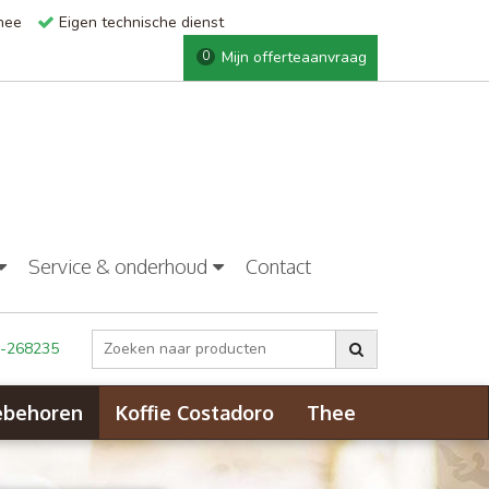
thee
Eigen technische dienst
Mijn offerteaanvraag
0
Service & onderhoud
Contact
-268235
ebehoren
Koffie Costadoro
Thee