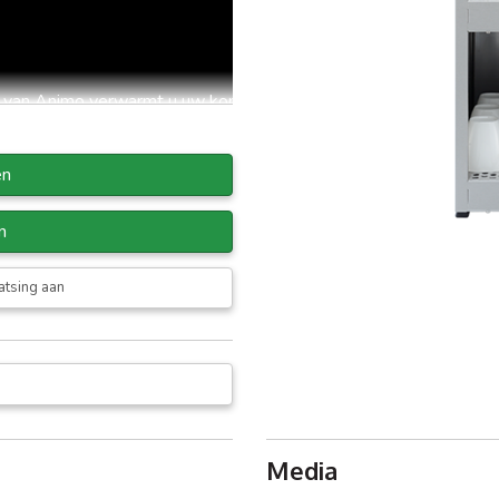
van Animo verwarmt u uw kopjes voor.
emperatuur en dus op smaak.
aai roestvrij staal en heeft twee apart te
en
warmer heeft een capaciteit voor vele
et!
n
atsing aan
Media
en