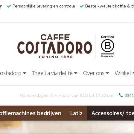
en
Persoonlijke levering en controle
Beste kwaliteit koffie & 
Costadoro
Thee La via del tè
Over ons
Winkel
Op werkdagen Bereikbaar van 9.00 tot 17.30 uur
0341
offiemachines bedrijven
Latiz
Accessoires/ to