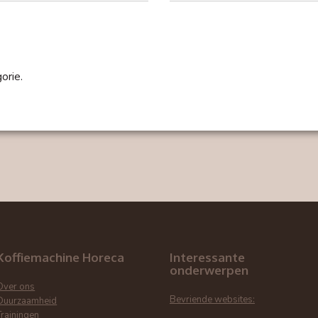
 staal 18/9
 mm (zonder kopjes)
orie.
Koffiemachine Horeca
Interessante
onderwerpen
Over ons
Bevriende websites:
Duurzaamheid
Trainingen