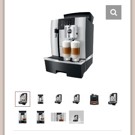
bestuurde, automatische afstelling. Het pulserend
extractieproces (P.E.P.®) optimaliseert de
extractietijd voor korte specialiteiten. De GIGA X3c
beschikt over een uitgekiend geconstrueerde, in
hoogte verstelbare combi-uitloop, waardoor met
melk en melkschuim verfijnde trendspecialiteiten
dankzij de technologie voor microschuim altijd tot in
de perfectie lukken. Voor koffiespecialiteiten in een
recordtijd zorgt de Speed-functie. Waar de GIGA
X3c is voorzien van een vaste wateraansluiting,
worden zijn bijzondere kwaliteiten op alle vaste
locaties optimaal benut. Het werk voor het bijvullen
blijft dankzij het grote bonenreservoir met een
inhoud van 1 kg en aroma-beschermdeksel
alsmede de optionele set afvoer
koffieresidu/restwater tot een minimum beperkt.
Groter vermogen bij gelijktijdige optimalisatie van