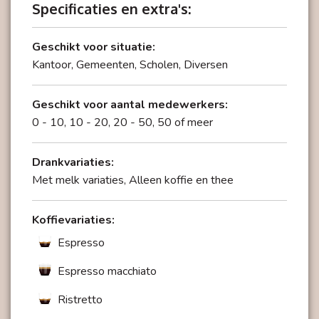
de kwaliteit – dat is de GIGA X3c. De bediening via
Specificaties en extra's:
het pregnante, 4,3" grote touchscreen-
kleurendisplay met hoge resolutie is volledig
Geschikt voor situatie:
intuïtief. Duidelijk te begrijpen, moderne grafische
Kantoor, Gemeenten, Scholen, Diversen
afbeeldingen tonen zelfs ongeoefende gebruikers
wat ze moeten doen. De restwaterbak is geschikt
Geschikt voor aantal medewerkers:
voor de vaatwasser en kan met één hand worden
0 - 10, 10 - 20, 20 - 50, 50 of meer
weggenomen en geleegd. Doordat het
zwaartepunt optimaal ligt, wordt er niets naast
gemorst. Eenvoudig, schoon, snel, comfortabel –
Drankvariaties:
het 5-sterren-idee is zichtbaar tot in het kleinste
Met melk variaties, Alleen koffie en thee
detail.
Koffievariaties:
Espresso
Espresso macchiato
Ristretto