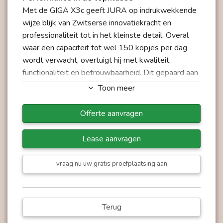
Met de GIGA X3c geeft JURA op indrukwekkende
wijze blijk van Zwitserse innovatiekracht en
professionaliteit tot in het kleinste detail. Overal
waar een capaciteit tot wel 150 kopjes per dag
wordt verwacht, overtuigt hij met kwaliteit,
functionaliteit en betrouwbaarheid. Dit gepaard aan
een topprestatie in alle opzichten resulteert in een
Toon meer
hightech-volautomaat die ideaal is afgestemd op
de eisen van grote kantoren, ontbijt-, cursus- en
Offerte aanvragen
vergaderruimten en zelfbedieningszones.
Lease aanvragen
Modernste technologieën voor volmaakt
genot
vraag nu uw gratis proefplaatsing aan
De GIGA X3c heeft het in zich: de krachtige
keramische schijfmolen levert betrouwbaar
jarenlang een precieze, constant gelijkmatige
Terug
maalgraad. Daarvoor zorgt een topinnovatie: A.G.A.
(Automatic Grinder Adjustment) – de elektronisch