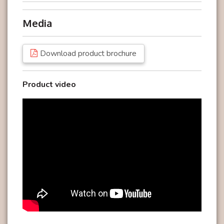
Zo individueel als uw eisen
Als enkele volautomaat even goed als uitgebreid
Media
met passende bijkomende apparaten zoals
kopjeswarmer, afrekeningssysteem enz.: op basis
Download product brochure
van de GIGA X3c kan voor elk toepassingsgebied
de ideale alles-in-één oplossing voor koffiegenot
worden geconfigureerd. Zo nodig groeit deze ook
Product video
gemakkelijk mee naarmate de eisen hoger worden.
Dowloads:
1. JURA GIGA X3C Ontkalken.