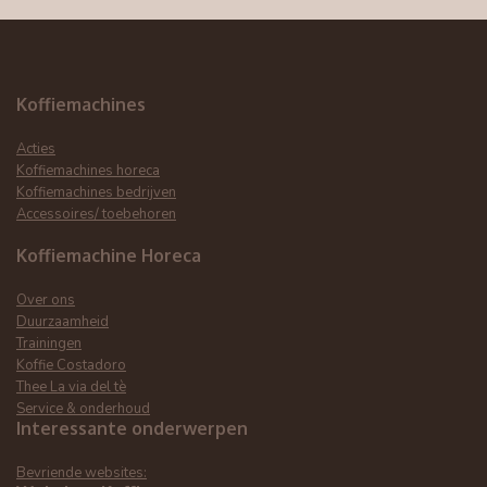
Koffiemachines
Acties
Koffiemachines horeca
Koffiemachines bedrijven
Accessoires/ toebehoren
Koffiemachine Horeca
Over ons
Duurzaamheid
Trainingen
Koffie Costadoro
Thee La via del tè
Service & onderhoud
Interessante onderwerpen
Bevriende websites: