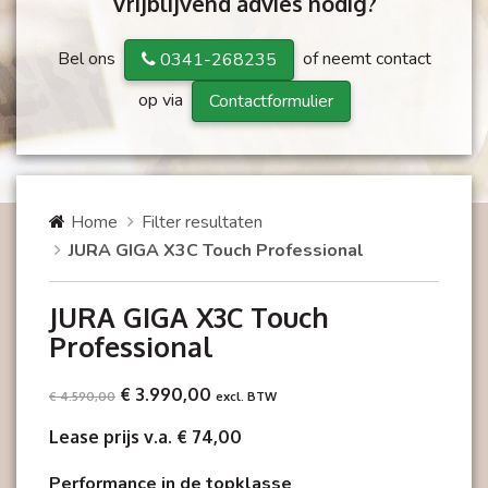
Vrijblijvend advies nodig?
Bel ons
of neemt contact
0341-268235
op via
Contactformulier
Home
Filter resultaten
JURA GIGA X3C Touch Professional
JURA GIGA X3C Touch
Professional
€ 3.990,00
€ 4.590,00
excl. BTW
Lease prijs v.a. € 74,00
Performance in de topklasse